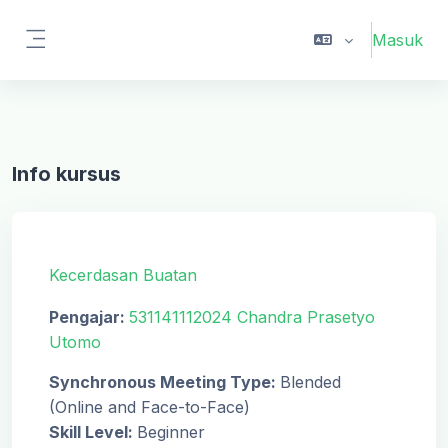
Lewati ke konten utama
Masuk
Panel samping
Info kursus
Kecerdasan Buatan
Pengajar:
531141112024 Chandra Prasetyo
Utomo
Synchronous Meeting Type
:
Blended
(Online and Face-to-Face)
Skill Level
:
Beginner