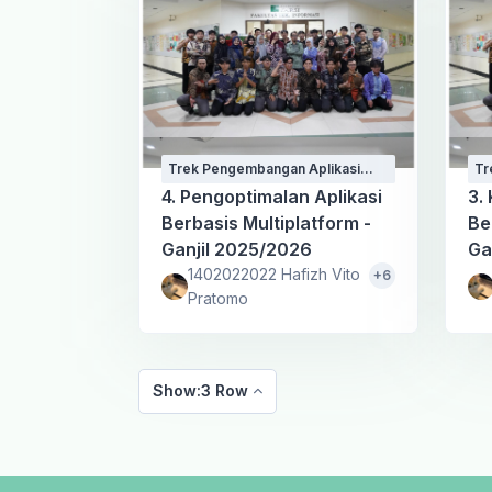
Trek Pengembangan Aplikasi
Tr
Multiplatform
Mu
4. Pengoptimalan Aplikasi
3.
Berbasis Multiplatform -
Be
Ganjil 2025/2026
Ga
1402022022 Hafizh Vito
+6
Pratomo
Show:3 Row