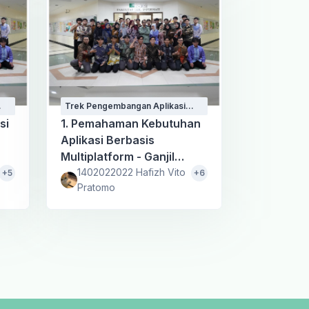
Trek Pengembangan Aplikasi
Multiplatform
si
1. Pemahaman Kebutuhan
Aplikasi Berbasis
Multiplatform - Ganjil
2025/2026
1402022022 Hafizh Vito
+5
+6
Pratomo